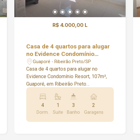
R$ 4.000,00 L
Casa de 4 quartos para alugar
no Evidence Condomínio
Resort, 107m², Guaporé, em
Guaporé - Ribeirão Preto/SP
Ribeirão Preto
Casa de 4 quartos para alugar no
Evidence Condomínio Resort, 107m²,
Guaporé, em Ribeirão Preto
Características do imóvel: - 4 Quartos
com armários, sendo 1 suíte - 1 Quarto
4
1
3
2
tem closet - Sala 2 ambientes -
Dorm.
Suite
Banho
Garagens
Banheiro social - Lavabo - Cozinha
planejada com conceito aberto -
Lavanderia - Quintal - Área externa com
jardim - Floreira no quintal - 2 Vagas