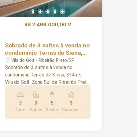
R$ 2.499.000,00 V
Sobrado de 3 suítes à venda no
condomínio Terras de Siena,
314m², Vila do Golf, Zona Sul
Vila do Golf - Ribeirão Preto/SP
de Ribeirão Preto
Sobrado de 3 suítes à venda no
condomínio Terras de Siena, 314m²,
Vila do Golf, Zona Sul de Ribeirão Preto
Características do imóvel: - 3 Suítes
amplas com ar-condicionado e portas
3
3
5
3
automatizadas da Linha Gold - Living e
Dorm.
Suítes
Banho
Garagens
Jantar integrados com pé-direito duplo
- Cozinha completa com cooktop, coifa
e despensa em granito - Sala de TV -
Escritório planejado (reversível para 4º