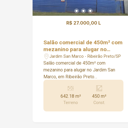
R$ 27.000,00 L
Salão comercial de 450m² com
mezanino para alugar no
Jardim San Marco, em Ribeirão
Jardim San Marco - Ribeirão Preto/SP
Preto
Salão comercial de 450m² com
mezanino para alugar no Jardim San
Marco, em Ribeirão Preto
Características do imóvel: - Salão
comercial com pé direito alto de 10m e
642.18 m²
450 m²
mezanino - Piso térreo com 450m² -
Terreno
Const.
Mezanino com 260m² *Em construção*
Agende uma visita :) Condomínios que
atuamos: Alphaville, Alphaville 1,
Alphaville 2, Alphaville 3, Arara