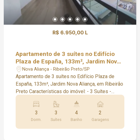
R$ 6.950,00 L
Apartamento de 3 suítes no Edifício
Plaza de España, 133m², Jardim Nova
Aliança, em Ribeirão Preto
Nova Aliança - Ribeirão Preto/SP
Apartamento de 3 suítes no Edifício Plaza de
España, 133m², Jardim Nova Aliança, em Ribeirão
Preto Características do imóvel: - 3 Suítes -
Lavabo - Varanda com fechamento em vidro -
Varanda gourmet com churrasqueira - Sala 2
3
3
4
2
ambientes - Ar condicionado - 2 Vagas O
Dorm.
Suítes
Banho
Garagens
condomínio oferece: - Piscina aquecida -
Churrasqueira - Salão de festa - Academia -
Sauna/Spa - Playground - Bicicletário - Portaria