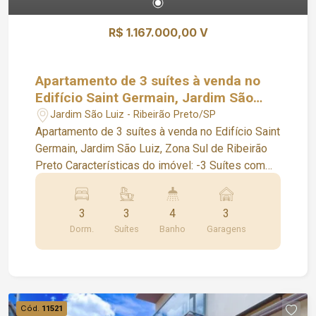
Marco, Santorini, Santa Mônica, San Diego, Terras
de Florença, Terras de Siena, Torino, Terra
R$ 1.167.000,00 V
Brasilis, Vila do Golf, Verona. Fundada em 1979, a
Chaves Imóveis tem se destacado como
referência no mercado imobiliário, primando pela
Apartamento de 3 suítes à venda no
excelência e comprometimento em todas as
Edifício Saint Germain, Jardim São
suas operações. Como uma empresa de gestão
Luiz, Zona Sul de Ribeirão Preto
Jardim São Luiz - Ribeirão Preto/SP
familiar, incorporamos valores de integridade,
Apartamento de 3 suítes à venda no Edifício Saint
transparência e proximidade no relacionamento
Germain, Jardim São Luiz, Zona Sul de Ribeirão
com nossos clientes. Somos especialistas na
Preto Características do imóvel: -3 Suítes com
venda de casa em condomínio e aluguel na zona
armários -Elevador privativo -Sala ampla em L -
sul
Sacada ampla -Lavabo -Cozinha -Ar-
3
3
4
3
condicionado -Garagem: 3 vagas disponíveis
Dorm.
Suítes
Banho
Garagens
Agende uma visita :) Condomínios que atuamos:
Alphaville, Alphaville 1, Alphaville 2, Alphaville 3,
Arara Vermelha, Arara Verde, Arara Azul,
Buganville, Buritis, Borda do Parque, Borda da
Mata, Buona Vitta Ribeirão Preto, Bela Vista, Bella
Cód.
11521