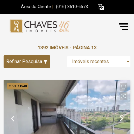
Área do Cliente
|
(016) 3610-6573
1392 IMÓVEIS - PÁGINA 13
Refinar Pesquisa
Cód.
11548