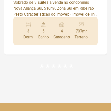
Sobrado de 3 suítes à venda no condomínio
Nova Aliança Sul, 516m², Zona Sul em Ribeirão
Preto Características do imóvel: - Imóvel de ilha
- 3 amplas suítes, sendo 1 master - Sala 2
ambientes - Home cinema - Escritório - Lavabo
3
5
4
707m²
- Cozinha separada - Área de serviço - Varanda
Dorm.
Banho
Garagens
Terreno
gourmet com churrasqueira, choppeira e balcão
refrigerado - Piscina aquecida - Vestiário -
Lindo paisagismo - Rica em armários -
Iluminação em LED - Aquecedor - Climatizada -
Sistema fotovoltaico - Dormitório de serviços -
4 Vagas O condomínio oferece: - Campo de
futebol - Fitness - Pista de caminhada -
Playground - Salão de festas - Câmeras de
segurança - Cerca elétrica - Portaria 24 horas
Agende uma visita :) Condomínios que atuamos:
Alphaville, Alphaville 1, Alphaville 2, Alphaville 3,
Arara Vermelha, Arara Verde, Arara Azul,
Buganville, Buritis, Borda do Parque, Borda da