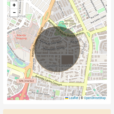
+
−
Leaflet
|
©
OpenStreetMap