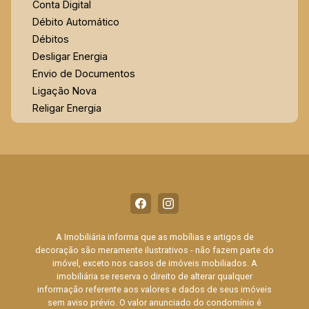
comprometimento em todas as suas operações.
Conta Digital
Como uma empresa de gestão familiar,
Débito Automático
incorporamos valores de integridade,
Débitos
transparência e proximidade no relacionamento
Desligar Energia
com nossos clientes. Somos especialistas na
Envio de Documentos
venda de casa em condomínio e aluguel na zona
Ligação Nova
sul
Religar Energia
A Imobiliária informa que as mobílias e artigos de
decoração são meramente ilustrativos - não fazem parte do
imóvel, exceto nos casos de imóveis mobiliados. A
imobiliária se reserva o direito de alterar qualquer
informação referente aos valores e dados de seus imóveis
sem aviso prévio. O valor anunciado do condomínio é