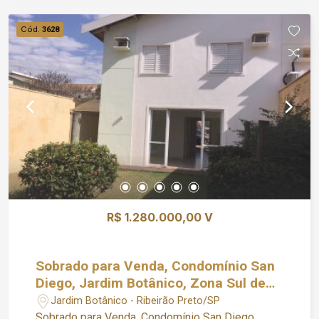
condomínio oferece: -Portaria 24 horas Agende
uma visita :) Acesse o nosso site:
Cód.
3628
www.chavesimoveisrp.com.br *Proprietário
aceita permuta*
R$ 1.280.000,00 V
Sobrado para Venda, Condomínio San
Diego, Jardim Botânico, Zona Sul de
Ribeirão Preto
Jardim Botânico - Ribeirão Preto/SP
Sobrado para Venda, Condomínio San Diego,