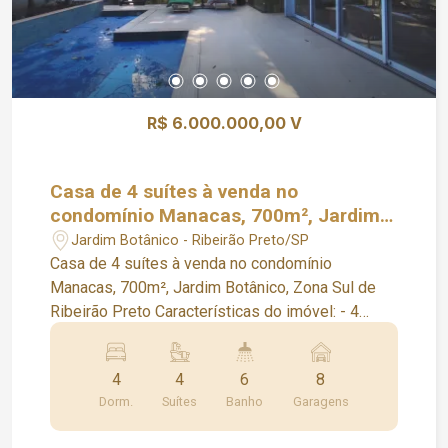
R$ 6.000.000,00 V
Casa de 4 suítes à venda no
condomínio Manacas, 700m², Jardim
Botânico, Zona Sul de Ribeirão Preto
Jardim Botânico - Ribeirão Preto/SP
Casa de 4 suítes à venda no condomínio
Manacas, 700m², Jardim Botânico, Zona Sul de
Ribeirão Preto Características do imóvel: - 4
Suítes - Closet - Banheiro social - Lavabo - Sala
3 ambientes - Elevador - Escritório - Cozinha -
4
4
6
8
Despensa - Lavanderia - Área gourmet com
Dorm.
Suítes
Banho
Garagens
churrasqueira - Varanda gourmet - Piscina -
Jardim - Paisagismo - Quarto de despejo - 8