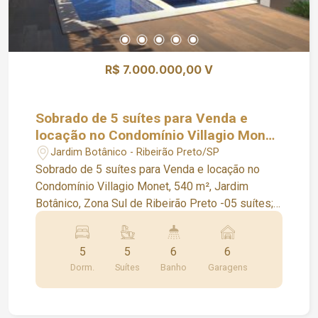
R$ 7.000.000,00 V
Sobrado de 5 suítes para Venda e
locação no Condomínio Villagio Monet,
540m², Jardim Botânico, Zona Sul de
Jardim Botânico - Ribeirão Preto/SP
Ribeirão Preto
Sobrado de 5 suítes para Venda e locação no
Condomínio Villagio Monet, 540 m², Jardim
Botânico, Zona Sul de Ribeirão Preto -05 suítes; -
Sala 03 ambientes com pé direito de 5m²; -01
lavabo; -Home office; -Cozinha; -Despensa; -
5
5
6
6
Varanda gourmet com churrasqueira; -Quintal; -
Dorm.
Suítes
Banho
Garagens
Piscina de borda infinita; -01 banheiro externo;
-Área de serviços com 01 banheiro e 01 quarto;
-06 vagas de garagem sendo 03 cobertas; O