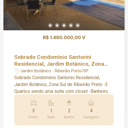
R$ 1.490.000,00 V
Sobrado Condomínio Santorini
Residencial, Jardim Botânico, Zona
Sul de Ribeirão Preto
Jardim Botânico - Ribeirão Preto/SP
Sobrado Condomínio Santorini Residencial,
Jardim Botânico, Zona Sul de Ribeirão Preto -3
Quartos sendo uma suíte com closet -Banheiro
social -Armários -Ducha e cuba dupla -Sala 3
ambientes integrada a área gourmet -Escritório -
3
1
2
4
Lavabo -Cozinha planejada -Piscina aquecida
Dorm.
Suite
Banho
Garagens
com cascata -Vestiário -Fino acabamento -Área
de serviços -4 vagas O condomínio oferece: -