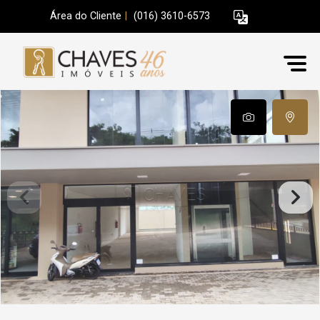
Área do Cliente
|
(016) 3610-6573