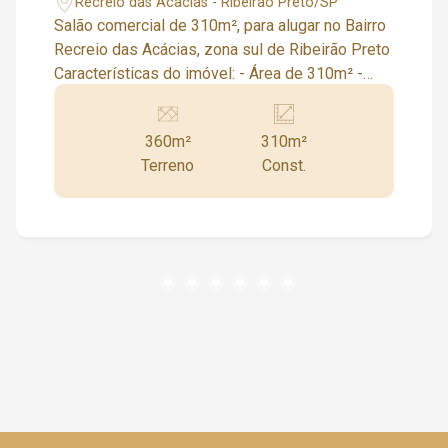
Recreio das Acacias - Ribeirão Preto/SP
Salão comercial de 310m², para alugar no Bairro
Recreio das Acácias, zona sul de Ribeirão Preto
Características do imóvel: - Área de 310m² -
Mezanino - 2 Banheiros - 1 Copa - Corredores
nos fundos com lavanderia - 1 Despejo -
360m²
310m²
Estacionamento para 4 veículos - Pé-direito de
Terreno
Const.
8 metros - Piso cimentado Agende uma visita :)
Condomínios que atuamos: Alphaville, Alphaville
1, Alphaville 2, Alphaville 3, Arara Vermelha,
Arara Verde, Arara Azul, Buganville, Buritis, Borda
do Parque, Borda da Mata, Buona Vitta Ribeirão
Preto, Bela Vista, Bella Cittá, Colina Verde,
Country Village, Colina do Golfe, Citta Di
Positano, Colina do Sabiá, Guaporé 1, Guapore 2,
Guapore 3, Gênova, Ipê Branco, Ipê Amarelo, Ipê
Roxo, Ipê Rosa, Jardim Canada, Jardim Sul, La
Borugogne, La Provence, La Bretagne,
Laranjeiras, Magnólias, Monet, Milano, Manacás,